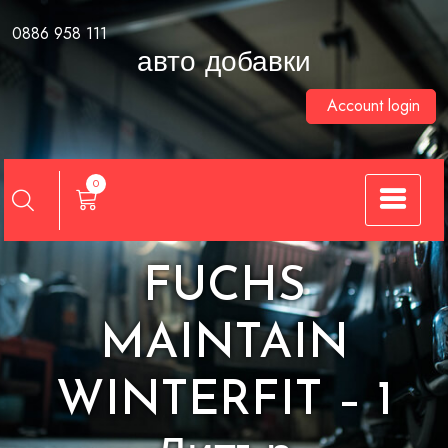
Skip
0886 958 111
to
авто добавки
content
Account login
0
FUCHS
MAINTAIN
WINTERFIT – 1