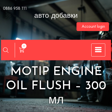
Skip
0886 958 111
to
авто добавки
content
Account login
0
MOTIP ENGINE
OIL FLUSH – 300
мл