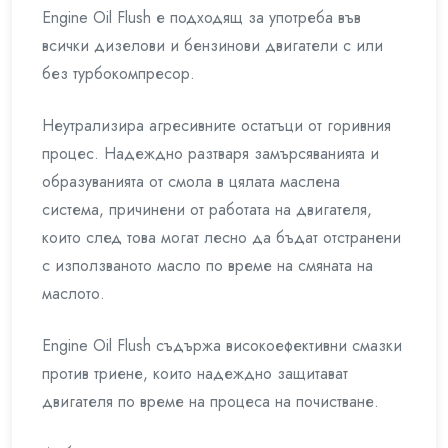
Engine Oil Flush е подходящ за употреба във
всички дизелови и бензинови двигатели с или
без турбокомпресор.
Неутрализира агресивните остатъци от горивния
процес. Надеждно разтваря замърсяванията и
образуванията от смола в цялата маслена
система, причинени от работата на двигателя,
които след това могат лесно да бъдат отстранени
с използваното масло по време на смяната на
маслото.
Engine Oil Flush съдържа високоефективни смазки
против триене, които надеждно защитават
двигателя по време на процеса на почистване.